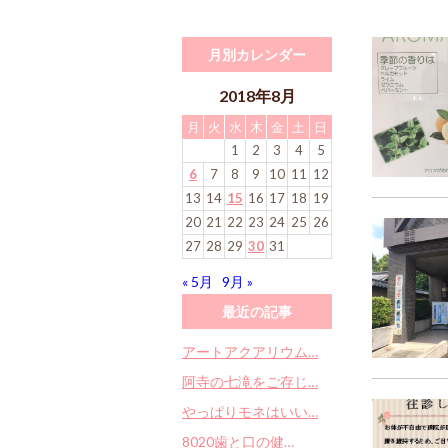
月別カレンダー
2018年8月
月
火
水
木
金
土
日
1
2
3
4
5
6
7
8
9
10
11
12
13
14
15
16
17
18
19
20
21
22
23
24
25
26
27
28
29
30
31
« 5月
9月 »
最近の記事
アートアクアリウム…
阿寺の七滝をご存じ…
やっぱりモネはいい…
8020歯と口の健…