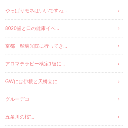
やっぱりモネはいいですね…
8020歯と口の健康イベ…
京都 瑠璃光院に行ってき…
アロマテラピー検定1級に…
GWには伊根と天橋立に
グルーデコ
五条川の桜ἳ…