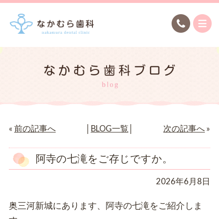
«
前の記事へ
│
BLOG一覧
│
次の記事へ
»
阿寺の七滝をご存じですか。
2026年6月8日
奥三河新城にあります、阿寺の七滝をご紹介しま