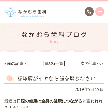
«
前の記事へ
│
BLOG一覧
│
次の記事へ
»
糖尿病がイヤなら歯を磨きなさい
2019年9月19日
最近は
口腔の健康は全身の健康につながる
と言われれ
るようになり、