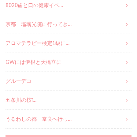
8020歯と口の健康イベ…
京都 瑠璃光院に行ってき…
アロマテラピー検定1級に…
GWには伊根と天橋立に
グルーデコ
五条川の桜ἳ…
うるわしの都 奈良へ行っ…