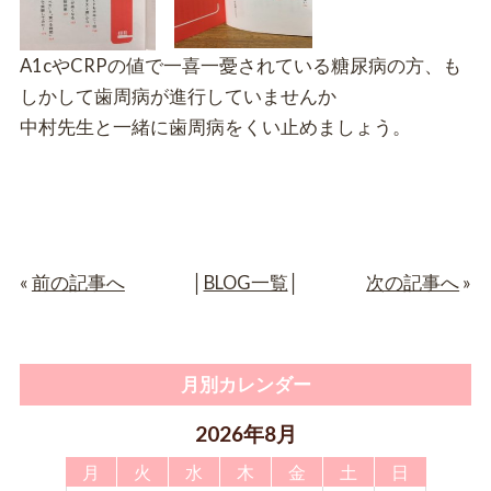
A1cやCRPの値で一喜一憂されている糖尿病の方、も
しかして歯周病が進行していませんか
中村先生と一緒に歯周病をくい止めましょう。
«
前の記事へ
│
BLOG一覧
│
次の記事へ
»
月別カレンダー
2026年8月
月
火
水
木
金
土
日