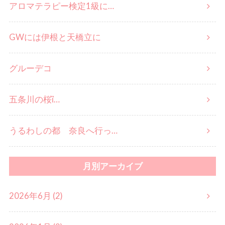
アロマテラピー検定1級に…
GWには伊根と天橋立に
グルーデコ
五条川の桜ἳ…
うるわしの都 奈良へ行っ…
月別アーカイブ
2026年6月 (2)