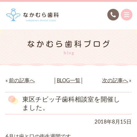
«
前の記事へ
│
BLOG一覧
│
次の記事へ
»
東区チビッ子歯科相談室を開催し
ました。
2018年8月15日
6月は歯と口の衛生週間です。