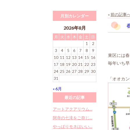
«
前の記事
月別カレンダー
2026年8月
月
火
水
木
金
土
日
1
2
3
4
5
6
7
8
9
東区には春
10
11
12
13
14
15
16
毎年いち早
17
18
19
20
21
22
23
24
25
26
27
28
29
30
31
「オオカン
« 6月
最近の記事
アートアクアリウム…
阿寺の七滝をご存じ…
やっぱりモネはいい…