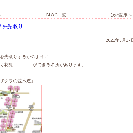
へ
│
BLOG一覧
│
次の記事へ
春を先取り
2021年3月17
を先取りするかのように、
く花見
ができる名所があります。
ザクラの並木道」