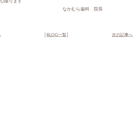
心躍ります
かむら歯科 院長
へ
│
BLOG一覧
│
次の記事へ