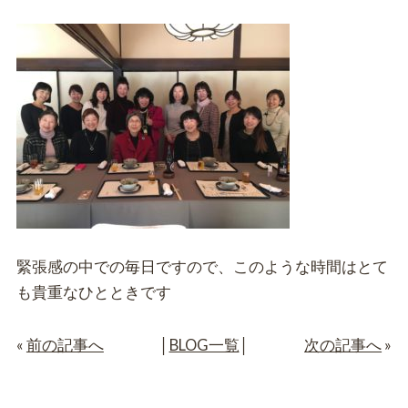
緊張感の中での毎日ですので、このような時間はとて
も貴重なひとときです
«
前の記事へ
│
BLOG一覧
│
次の記事へ
»