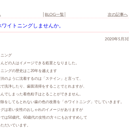
へ
│
BLOG一覧
│
次の記事へ
ホワイトニングしませんか。
2020年5月3
トニング
とんどの人はイメージできる処置となりました。
ニングの歴史はこ20年を越えます
茶渋のように沈着するのは「ステイン」と言って、
械で洗浄したり、歯面清掃をすることでとれますが、
込んでしまった着色粒子はとることができません。
掃除をしてもとれない歯の色の改善を「ホワイトニング」でしていきます。
ングは若い女性のおしゃれのイメージがありますが
では50歳代、60歳代の女性の方々にもおすすめして
いただいています。