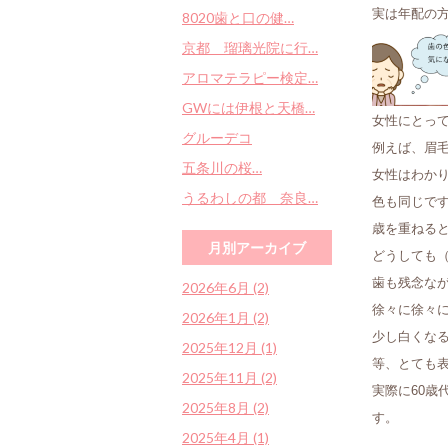
実は年配の
8020歯と口の健…
京都 瑠璃光院に行…
アロマテラピー検定…
GWには伊根と天橋…
女性にとっ
グルーデコ
例えば、眉
五条川の桜…
女性はわか
うるわしの都 奈良…
色も同じで
歳を重ねる
月別アーカイブ
どうしても
歯も残念なが
2026年6月 (2)
徐々に徐々
2026年1月 (2)
少し白くな
2025年12月 (1)
等、とても表
2025年11月 (2)
実際に60
2025年8月 (2)
す。
2025年4月 (1)