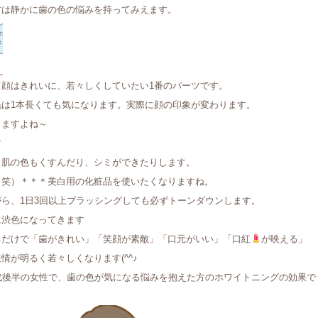
方は静かに歯の色の悩みを持ってみえます。
て顔はきれいに、若々しくしていたい1番のパーツです。
毛は1本長くても気になります。実際に顔の印象が変わります。
りますよね～
す
と肌の色もくすんだり、シミができたりします。
（笑）＊＊＊美白用の化粧品を使いたくなりますね。
ら、1日3回以上ブラッシングしても必ずトーンダウンします。
に渋色になってきます
るだけで「歯がきれい」「笑顔が素敵」「口元がいい」「口紅
が映える」
情が明るく若々しくなります(^^♪
歳代後半の女性で、歯の色が気になる悩みを抱えた方のホワイトニングの効果で