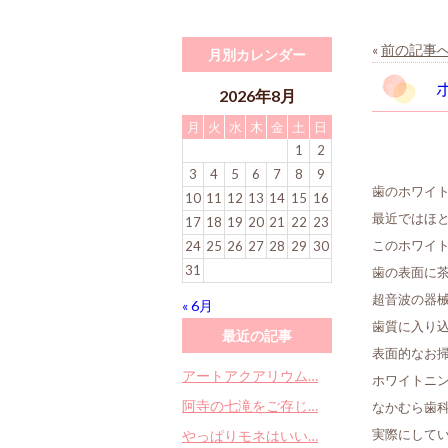
«
前の記事
月別カレンダー
2026年8月
月
火
水
木
金
土
日
1
2
3
4
5
6
7
8
9
歯のホワイ
10
11
12
13
14
15
16
最近ではほ
17
18
19
20
21
22
23
24
25
26
27
28
29
30
このホワイト
31
歯の表面に
超音波の器
« 6月
歯質に入り
最近の記事
表面的なお
アートアクアリウム…
ホワイトニ
阿寺の七滝をご存じ…
なかむら歯科
やっぱりモネはいい…
実際にして