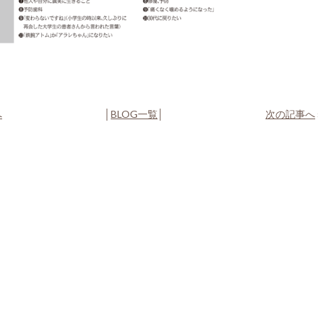
へ
│
BLOG一覧
│
次の記事へ