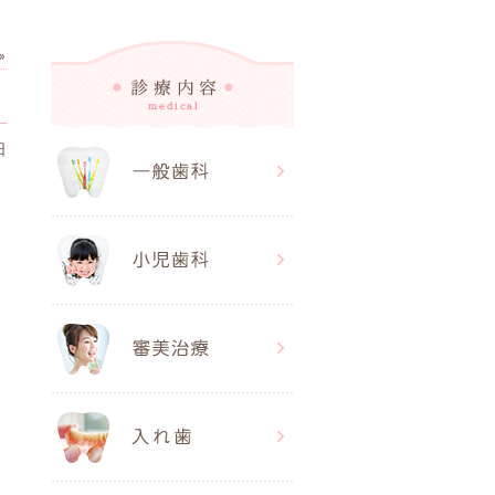
»
日
問