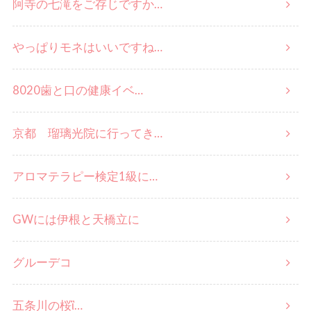
阿寺の七滝をご存じですか…
やっぱりモネはいいですね…
8020歯と口の健康イベ…
京都 瑠璃光院に行ってき…
アロマテラピー検定1級に…
GWには伊根と天橋立に
グルーデコ
五条川の桜ἳ…