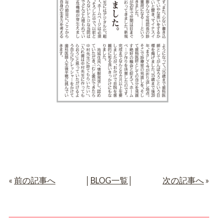
«
前の記事へ
│
BLOG一覧
│
次の記事へ
»