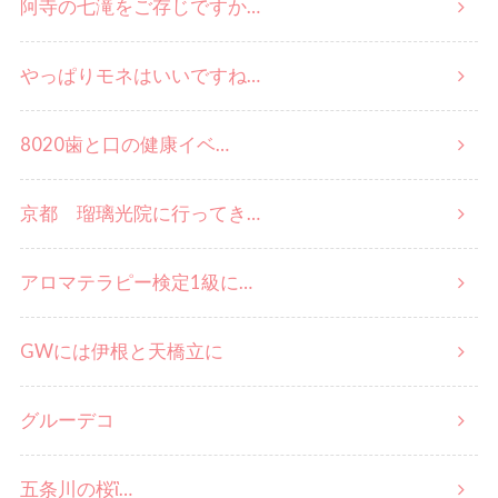
阿寺の七滝をご存じですか…
やっぱりモネはいいですね…
8020歯と口の健康イベ…
京都 瑠璃光院に行ってき…
アロマテラピー検定1級に…
GWには伊根と天橋立に
グルーデコ
五条川の桜ἳ…