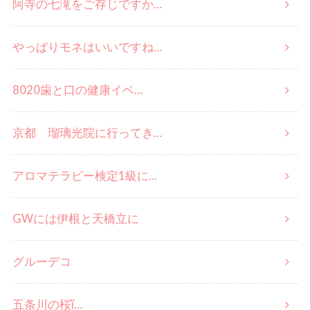
阿寺の七滝をご存じですか…
やっぱりモネはいいですね…
8020歯と口の健康イベ…
京都 瑠璃光院に行ってき…
アロマテラピー検定1級に…
GWには伊根と天橋立に
グルーデコ
五条川の桜ἳ…