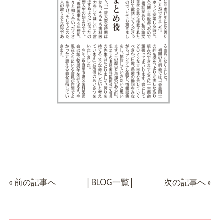
«
前の記事へ
│
BLOG一覧
│
次の記事へ
»