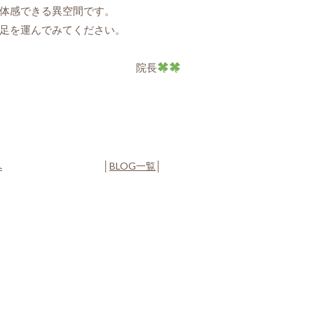
体感できる異空間です。
足を運んでみてください。
院長
へ
│
BLOG一覧
│