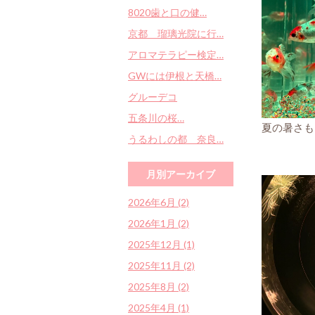
8020歯と口の健…
京都 瑠璃光院に行…
アロマテラピー検定…
GWには伊根と天橋…
グルーデコ
五条川の桜…
夏の暑さも
うるわしの都 奈良…
月別アーカイブ
2026年6月 (2)
2026年1月 (2)
2025年12月 (1)
2025年11月 (2)
2025年8月 (2)
2025年4月 (1)