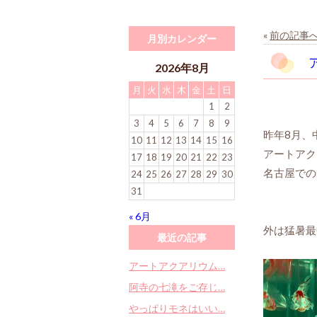
«
前の記事
月別カレンダー
2026年8月
月
火
水
木
金
土
日
1
2
3
4
5
6
7
8
9
昨年8月、
10
11
12
13
14
15
16
アートアク
17
18
19
20
21
22
23
名古屋での
24
25
26
27
28
29
30
31
« 6月
外は猛暑最
最近の記事
アートアクアリウム…
阿寺の七滝をご存じ…
やっぱりモネはいい…