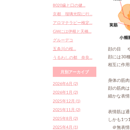
8020歯と口の健…
京都 瑠璃光院に行…
アロマテラピー検定…
GWには伊根と天橋…
グルーデコ
五条川の桜…
顔の目
顔には30
うるわしの都 奈良…
相互に作用
月別アーカイブ
身体の筋肉
2026年6月 (2)
顔の筋肉は
2026年1月 (2)
細かな表情
2025年12月 (1)
2025年11月 (2)
表情筋は通
2025年8月 (2)
しかも1つ
2025年4月 (1)
＠無表情