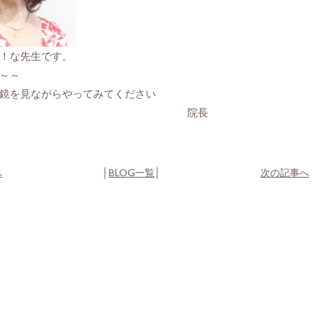
！な先生です。
～～
鏡を見ながらやってみてください
院長
へ
│
BLOG一覧
│
次の記事へ