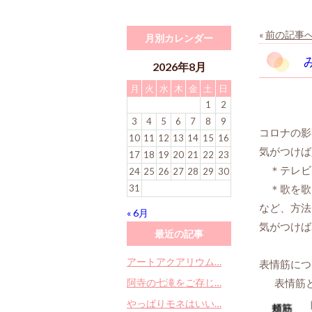
«
前の記事
月別カレンダー
2026年8月
月
火
水
木
金
土
日
1
2
3
4
5
6
7
8
9
コロナの影
10
11
12
13
14
15
16
気がつけば
17
18
19
20
21
22
23
＊テレビ
24
25
26
27
28
29
30
31
＊歌を歌
など、方法
« 6月
気がつけば
最近の記事
アートアクアリウム…
表情筋につ
阿寺の七滝をご存じ…
表情筋
やっぱりモネはいい…